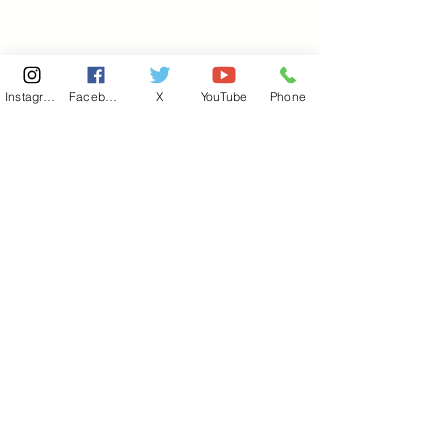
Instagram
Facebook
X
YouTube
Phone
東京国会事務所
​〒100-8981
東京都千代田区永田町 2-2-1
衆議院第一議員会館 514号室
Copyright© 2026あべ俊子事務所 All rights