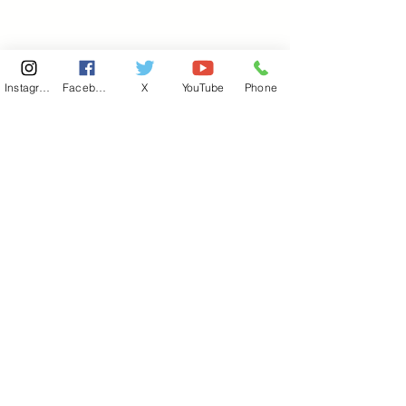
Instagram
Facebook
X
YouTube
Phone
東京国会事務所
​〒100-8981
東京都千代田区永田町 2-2-1
衆議院第一議員会館 514号室
Copyright© 2026あべ俊子事務所 All rights