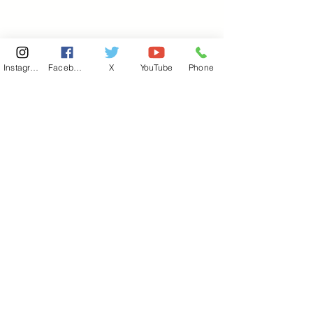
Instagram
Facebook
X
YouTube
Phone
東京国会事務所
​〒100-8981
東京都千代田区永田町 2-2-1
衆議院第一議員会館 514号室
Copyright© 2026あべ俊子事務所 All rights