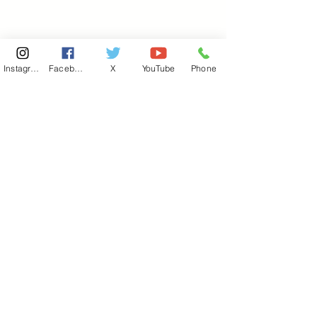
Instagram
Facebook
X
YouTube
Phone
東京国会事務所
​〒100-8981
東京都千代田区永田町 2-2-1
衆議院第一議員会館 514号室
Copyright© 2026あべ俊子事務所 All rights