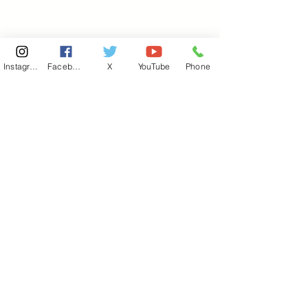
Instagram
Facebook
X
YouTube
Phone
東京国会事務所
​〒100-8981
東京都千代田区永田町 2-2-1
衆議院第一議員会館 514号室
Copyright© 2026あべ俊子事務所 All rights