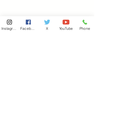
Instagram
Facebook
X
YouTube
Phone
東京国会事務所
​〒100-8981
東京都千代田区永田町 2-2-1
衆議院第一議員会館 514号室
Copyright© 2026あべ俊子事務所 All rights