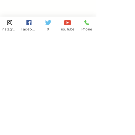
Instagram
Facebook
X
YouTube
Phone
東京国会事務所
​〒100-8981
東京都千代田区永田町 2-2-1
衆議院第一議員会館 514号室
Copyright© 2026あべ俊子事務所 All rights