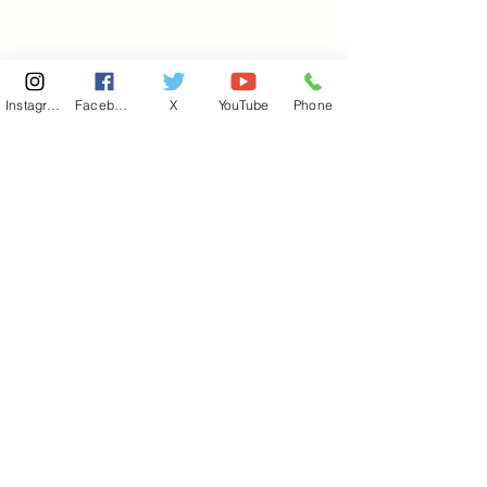
Instagram
Facebook
X
YouTube
Phone
東京国会事務所
​〒100-8981
東京都千代田区永田町 2-2-1
衆議院第一議員会館 514号室
Copyright© 2026あべ俊子事務所 All rights