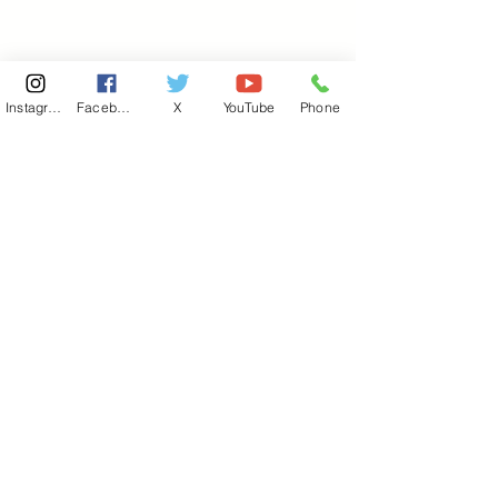
Instagram
Facebook
X
YouTube
Phone
東京国会事務所
​〒100-8981
東京都千代田区永田町 2-2-1
衆議院第一議員会館 514号室
Copyright© 2026あべ俊子事務所 All rights