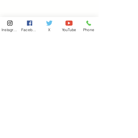
Instagram
Facebook
X
YouTube
Phone
東京国会事務所
​〒100-8981
東京都千代田区永田町 2-2-1
衆議院第一議員会館 514号室
Copyright© 2026あべ俊子事務所 All rights