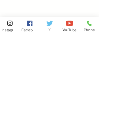
Instagram
Facebook
X
YouTube
Phone
東京国会事務所
​〒100-8981
東京都千代田区永田町 2-2-1
衆議院第一議員会館 514号室
Copyright© 2026あべ俊子事務所 All rights