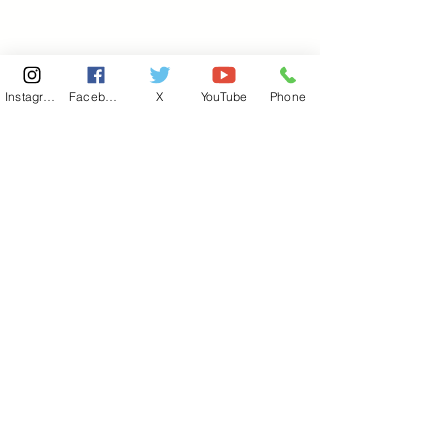
Instagram
Facebook
X
YouTube
Phone
東京国会事務所
​〒100-8981
東京都千代田区永田町 2-2-1
衆議院第一議員会館 514号室
Copyright© 2026あべ俊子事務所 All rights