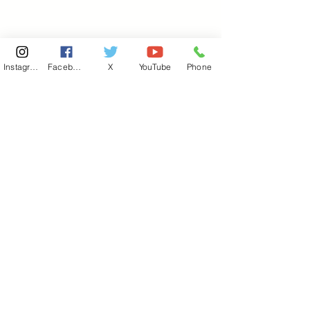
Instagram
Facebook
X
YouTube
Phone
東京国会事務所
​〒100-8981
東京都千代田区永田町 2-2-1
衆議院第一議員会館 514号室
Copyright© 2026あべ俊子事務所 All rights