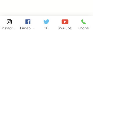
Instagram
Facebook
X
YouTube
Phone
東京国会事務所
​〒100-8981
東京都千代田区永田町 2-2-1
衆議院第一議員会館 514号室
Copyright© 2026あべ俊子事務所 All rights