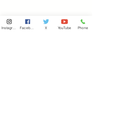
Instagram
Facebook
X
YouTube
Phone
東京国会事務所
​〒100-8981
東京都千代田区永田町 2-2-1
衆議院第一議員会館 514号室
Copyright© 2026あべ俊子事務所 All rights