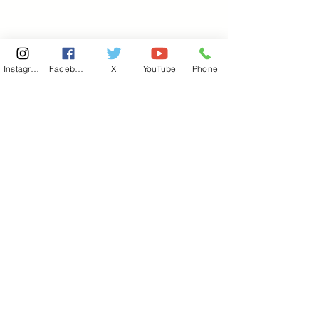
Instagram
Facebook
X
YouTube
Phone
東京国会事務所
​〒100-8981
東京都千代田区永田町 2-2-1
衆議院第一議員会館 514号室
Copyright© 2026あべ俊子事務所 All rights