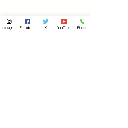
Instagram
Facebook
X
YouTube
Phone
東京国会事務所
​〒100-8981
東京都千代田区永田町 2-2-1
衆議院第一議員会館 514号室
Copyright© 2026あべ俊子事務所 All rights