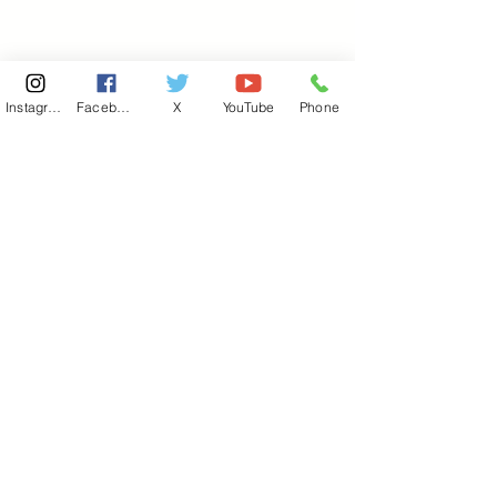
Instagram
Facebook
X
YouTube
Phone
東京国会事務所
​〒100-8981
東京都千代田区永田町 2-2-1
衆議院第一議員会館 514号室
Copyright© 2026あべ俊子事務所 All rights