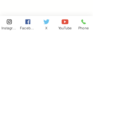
Instagram
Facebook
X
YouTube
Phone
東京国会事務所
​〒100-8981
東京都千代田区永田町 2-2-1
衆議院第一議員会館 514号室
Copyright© 2026あべ俊子事務所 All rights