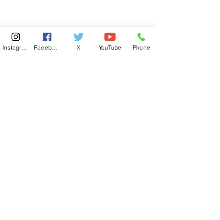
Instagram
Facebook
X
YouTube
Phone
東京国会事務所
​〒100-8981
東京都千代田区永田町 2-2-1
衆議院第一議員会館 514号室
Copyright© 2026あべ俊子事務所 All rights