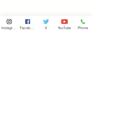
Instagram
Facebook
X
YouTube
Phone
東京国会事務所
​〒100-8981
東京都千代田区永田町 2-2-1
衆議院第一議員会館 514号室
Copyright© 2026あべ俊子事務所 All rights