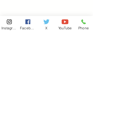
Instagram
Facebook
X
YouTube
Phone
東京国会事務所
​〒100-8981
東京都千代田区永田町 2-2-1
衆議院第一議員会館 514号室
Copyright© 2026あべ俊子事務所 All rights