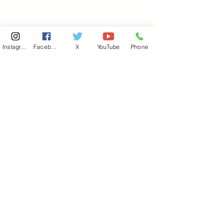
Instagram
Facebook
X
YouTube
Phone
東京国会事務所
​〒100-8981
東京都千代田区永田町 2-2-1
衆議院第一議員会館 514号室
Copyright© 2026あべ俊子事務所 All rights