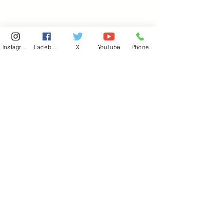
Instagram
Facebook
X
YouTube
Phone
東京国会事務所
​〒100-8981
東京都千代田区永田町 2-2-1
衆議院第一議員会館 514号室
Copyright© 2026あべ俊子事務所 All rights