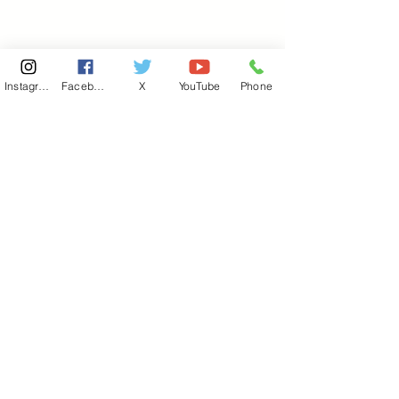
Instagram
Facebook
X
YouTube
Phone
東京国会事務所
​〒100-8981
東京都千代田区永田町 2-2-1
衆議院第一議員会館 514号室
Copyright© 2026あべ俊子事務所 All rights