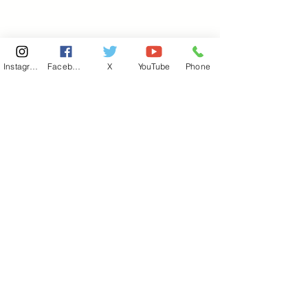
Instagram
Facebook
X
YouTube
Phone
東京国会事務所
​〒100-8981
東京都千代田区永田町 2-2-1
衆議院第一議員会館 514号室
Copyright© 2026あべ俊子事務所 All rights