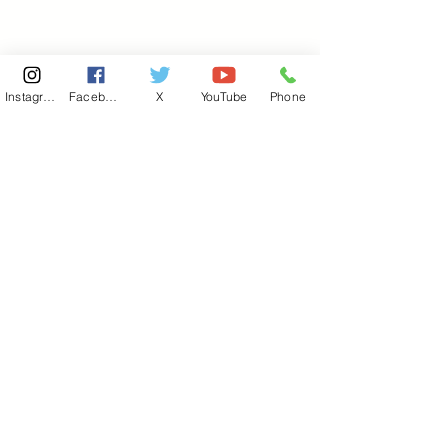
Instagram
Facebook
X
YouTube
Phone
東京国会事務所
​〒100-8981
東京都千代田区永田町 2-2-1
衆議院第一議員会館 514号室
Copyright© 2026あべ俊子事務所 All rights