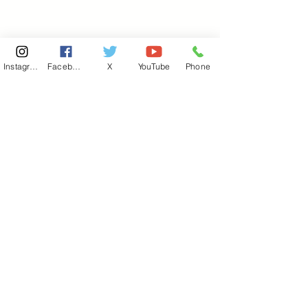
Instagram
Facebook
X
YouTube
Phone
東京国会事務所
​〒100-8981
東京都千代田区永田町 2-2-1
衆議院第一議員会館 514号室
Copyright© 2026あべ俊子事務所 All rights