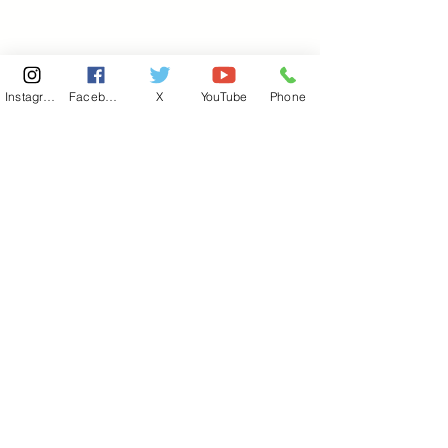
Instagram
Facebook
X
YouTube
Phone
東京国会事務所
​〒100-8981
東京都千代田区永田町 2-2-1
衆議院第一議員会館 514号室
Copyright© 2026あべ俊子事務所 All rights