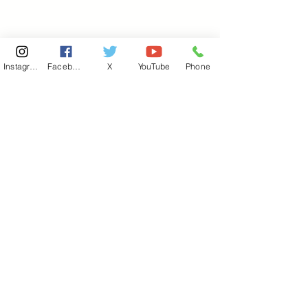
Instagram
Facebook
X
YouTube
Phone
東京国会事務所
​〒100-8981
東京都千代田区永田町 2-2-1
衆議院第一議員会館 514号室
Copyright© 2026あべ俊子事務所 All rights