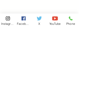
Instagram
Facebook
X
YouTube
Phone
東京国会事務所
​〒100-8981
東京都千代田区永田町 2-2-1
衆議院第一議員会館 514号室
Copyright© 2026あべ俊子事務所 All rights