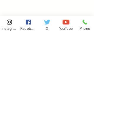
Instagram
Facebook
X
YouTube
Phone
東京国会事務所
​〒100-8981
東京都千代田区永田町 2-2-1
衆議院第一議員会館 514号室
Copyright© 2026あべ俊子事務所 All rights