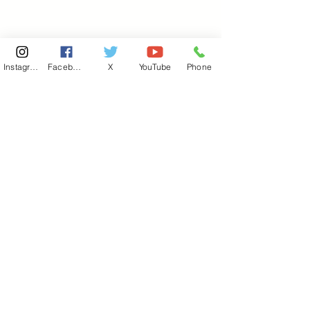
Instagram
Facebook
X
YouTube
Phone
東京国会事務所
​〒100-8981
東京都千代田区永田町 2-2-1
衆議院第一議員会館 514号室
Copyright© 2026あべ俊子事務所 All rights