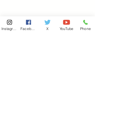
Instagram
Facebook
X
YouTube
Phone
東京国会事務所
​〒100-8981
東京都千代田区永田町 2-2-1
衆議院第一議員会館 514号室
Copyright© 2026あべ俊子事務所 All rights