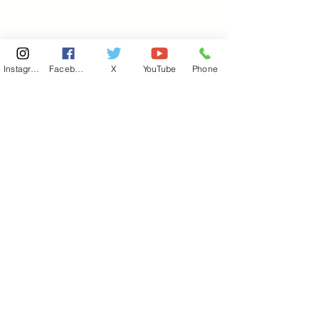
Instagram
Facebook
X
YouTube
Phone
東京国会事務所
​〒100-8981
東京都千代田区永田町 2-2-1
衆議院第一議員会館 514号室
Copyright© 2026あべ俊子事務所 All rights