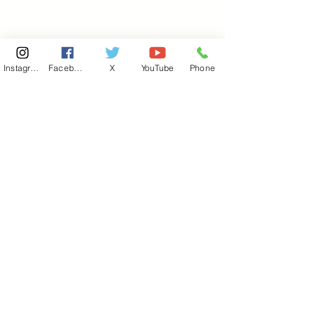
Instagram
Facebook
X
YouTube
Phone
東京国会事務所
​〒100-8981
東京都千代田区永田町 2-2-1
衆議院第一議員会館 514号室
Copyright© 2026あべ俊子事務所 All rights