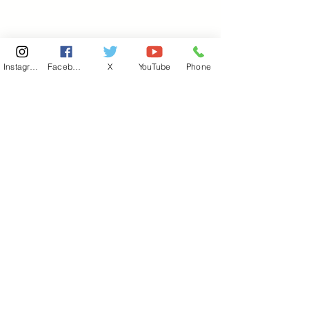
Instagram
Facebook
X
YouTube
Phone
東京国会事務所
​〒100-8981
東京都千代田区永田町 2-2-1
衆議院第一議員会館 514号室
Copyright© 2026あべ俊子事務所 All rights