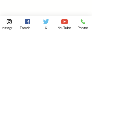
Instagram
Facebook
X
YouTube
Phone
東京国会事務所
​〒100-8981
東京都千代田区永田町 2-2-1
衆議院第一議員会館 514号室
Copyright© 2026あべ俊子事務所 All rights