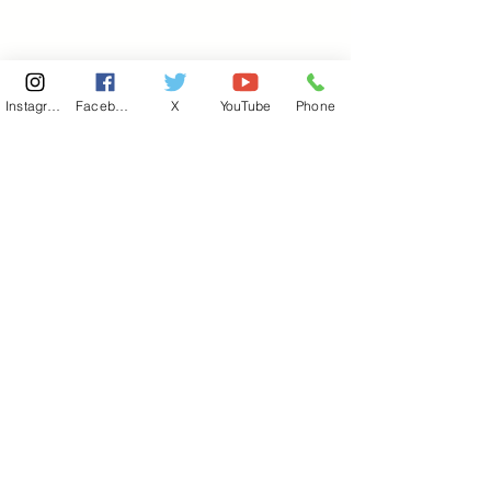
Instagram
Facebook
X
YouTube
Phone
東京国会事務所
​〒100-8981
東京都千代田区永田町 2-2-1
衆議院第一議員会館 514号室
Copyright© 2026あべ俊子事務所 All rights