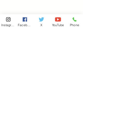
Instagram
Facebook
X
YouTube
Phone
東京国会事務所
​〒100-8981
東京都千代田区永田町 2-2-1
衆議院第一議員会館 514号室
Copyright© 2026あべ俊子事務所 All rights