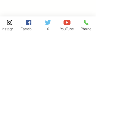
Instagram
Facebook
X
YouTube
Phone
東京国会事務所
​〒100-8981
東京都千代田区永田町 2-2-1
衆議院第一議員会館 514号室
Copyright© 2026あべ俊子事務所 All rights