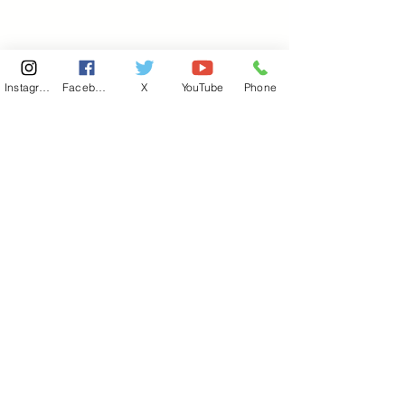
Instagram
Facebook
X
YouTube
Phone
東京国会事務所
​〒100-8981
東京都千代田区永田町 2-2-1
衆議院第一議員会館 514号室
Copyright© 2026あべ俊子事務所 All rights