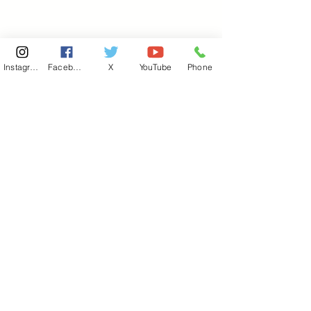
Instagram
Facebook
X
YouTube
Phone
東京国会事務所
​〒100-8981
東京都千代田区永田町 2-2-1
衆議院第一議員会館 514号室
Copyright© 2026あべ俊子事務所 All rights