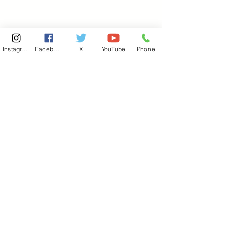
Instagram
Facebook
X
YouTube
Phone
東京国会事務所
​〒100-8981
東京都千代田区永田町 2-2-1
衆議院第一議員会館 514号室
Copyright© 2026あべ俊子事務所 All rights