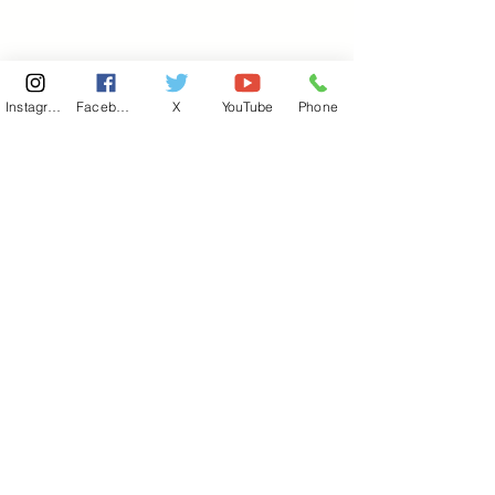
Instagram
Facebook
X
YouTube
Phone
東京国会事務所
​〒100-8981
東京都千代田区永田町 2-2-1
衆議院第一議員会館 514号室
Copyright© 2026あべ俊子事務所 All rights