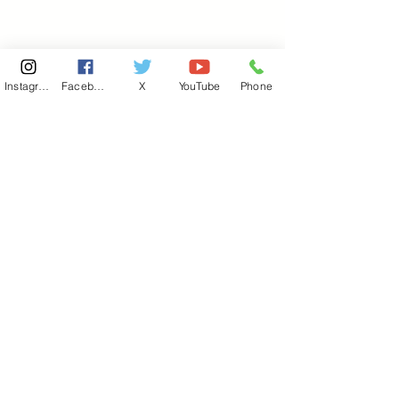
Instagram
Facebook
X
YouTube
Phone
東京国会事務所
​〒100-8981
東京都千代田区永田町 2-2-1
衆議院第一議員会館 514号室
Copyright© 2026あべ俊子事務所 All rights