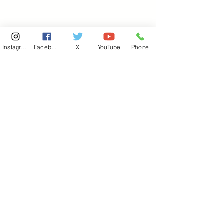
Instagram
Facebook
X
YouTube
Phone
東京国会事務所
​〒100-8981
東京都千代田区永田町 2-2-1
衆議院第一議員会館 514号室
Copyright© 2026あべ俊子事務所 All rights