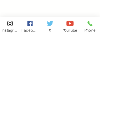
Instagram
Facebook
X
YouTube
Phone
東京国会事務所
​〒100-8981
東京都千代田区永田町 2-2-1
衆議院第一議員会館 514号室
Copyright© 2026あべ俊子事務所 All rights