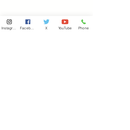
Instagram
Facebook
X
YouTube
Phone
東京国会事務所
​〒100-8981
東京都千代田区永田町 2-2-1
衆議院第一議員会館 514号室
Copyright© 2026あべ俊子事務所 All rights