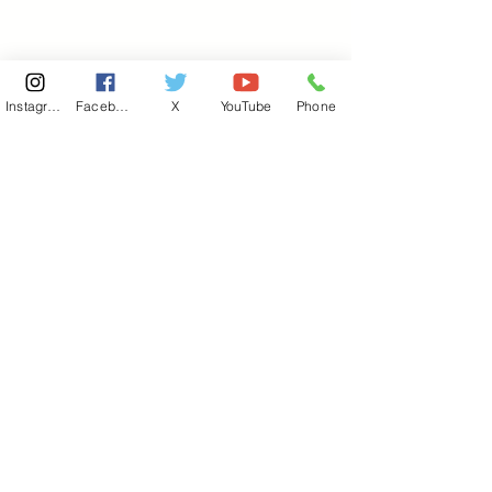
Instagram
Facebook
X
YouTube
Phone
東京国会事務所
​〒100-8981
東京都千代田区永田町 2-2-1
衆議院第一議員会館 514号室
Copyright© 2026あべ俊子事務所 All rights